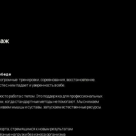
саж
победе
 огромные: тренировки, соревнования, восстановление.
те с ним падает и уверенность в себе.
осто работа с телом. Это поддержка для профессиональных
нам, когда стандартные методы не помогают. Мы снимаем
иваем мышцы и суставы, запускаем естественные ресурсы
порта, стремящимся к новым результатам
ьёзные нагрузки без износа организма