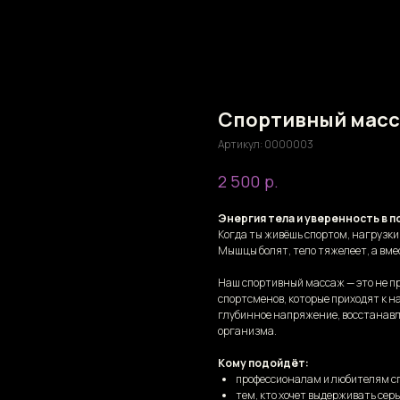
Спортивный мас
Артикул:
0000003
р.
2 500
Энергия тела и уверенность в 
Когда ты живёшь спортом, нагрузки
Мышцы болят, тело тяжелеет, а вмес
Наш спортивный массаж — это не пр
спортсменов, которые приходят к 
глубинное напряжение, восстанавл
организма.
Кому подойдёт:
профессионалам и любителям с
тем, кто хочет выдерживать сер