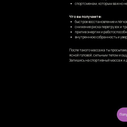
спортсменам, которым важно не 
Что вы получаете:
быстрое восстановление и лёгко
снижение риска перегрузок и т
прилив энергии и работоспособ
внутреннюю собранность и увер
После такого массажа ты просыпаеш
ясной головой, сильным телом и ощ
Запишись на спортивный массаж и 
Поп