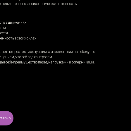
только тело, но и психологическая готовность
сть в движениях
равм
ности
енность в своих силах
ься не просто отдохнувшим, а заряженным на победу — с
ущением, что всё под контролем.
дай себе преимущество перед нагрузками и соперниками.
улярно