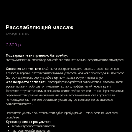
Расслабляющий массаж
Артикул:
0000005
2 500
р.
Подзарядите внутреннюю батарейку.
Быстрый и приятный способ вернуть себе энергию, мотивацию, наладить сон и снять стресс.
Спасение для тех, кто
живёт на износ: хроническая усталость, стресс, постоянная
тревога, выгорание, плохой сон и постоянная усталость, начиная с пробуждения. Это способ
быстро и эффективно вернуть себе энергию — и физическую, и ментальную.
Это не просто погладить.
Мастер бережно работает со всем телом - с головой, шеей,
руками, ногами и подбирает оптимальные техники для эффективной перезагрузки.
Тело мягко отпускает зажимы, дыхание становится глубже, а мысли — тише. Нервная система
переключается с режима «выживания» на режим восстановления. Уже в процессе вы
почувствуете, как тяжелеют руки и ноги, уходит внутреннее напряжение, а в голове
появляется лёгкость.
После легче уснуть, а сон становится глубже, пробуждение — легче, реакция на стресс
спокойнее.
Курс закрепляет результат:
тело быстрее восстанавливается;
настроение стабилизируется;