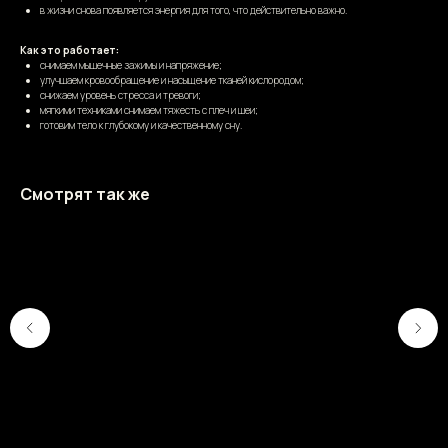
в жизни снова появляется энергия для того, что действительно важно.
Как это работает:
снимаем мышечные зажимы и напряжение;
улучшаем кровообращение и насыщение тканей кислородом;
снижаем уровень стресса и тревоги;
мягкими техниками снимаем тяжесть с плеч и шеи;
готовим тело к глубокому и качественному сну.
Смотрят так же